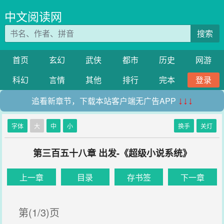
中文阅读网
搜索
首页
玄幻
武侠
都市
历史
网游
科幻
言情
其他
排行
完本
登录
追看新章节，下载本站客户端无广告APP
↓↓↓
字体
大
中
小
换手
关灯
第三百五十八章 出发-《超级小说系统》
上一章
目录
存书签
下一章
第(1/3)页