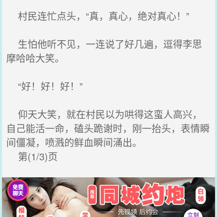
村民连忙点头，“真，真心，绝对真心！”
生怕他听不见，一连说了好几遍，逗得李思
摩哈哈大笑。
“好！好！好！”
仰天大笑，就在村民以为哄得这蛮人高兴，
自己能活一命，磕头跪谢时，刚一抬头，表情瞬
间僵凝，喷溅的鲜血瞬间涌出。
第(1/3)页