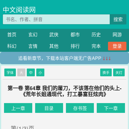
中文阅读网
搜索
首页
玄幻
武侠
都市
历史
网游
科幻
言情
其他
排行
完本
登录
追看新章节，下载本站客户端无广告APP
↓↓↓
字体
大
中
小
换手
关灯
第一卷 第64章 我们的屠刀，不该落在他们的头上-
《荒年长姐通现代，打工暴富狂炫肉》
上一章
目录
存书签
下一章
第(1/3)页