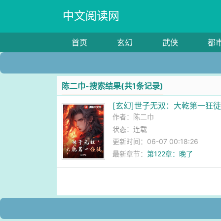
中文阅读网
首页
玄幻
武侠
都
陈二巾-搜索结果(共1条记录)
[玄幻]世子无双：大乾第一狂
作者：
陈二巾
状态：连载
更新时间：06-07 00:18:26
最新章节：
第122章：晚了