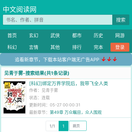
中文阅读网
搜索
首页
玄幻
武侠
都市
历史
网游
科幻
言情
其他
排行
完本
登录
↓↓↓
追看新章节，下载本站客户端无广告APP
见青于雾-搜索结果(共1条记录)
[科幻]绑定万界学院后，我带飞全人类
作者：
见青于雾
状态：连载
更新时间：05-27 00:00:31
最新章节：
第49章 万众瞩目，众人围观
1/1
1