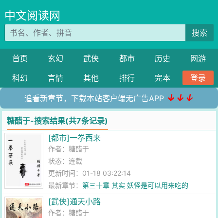
中文阅读网
搜索
首页
玄幻
武侠
都市
历史
网游
科幻
言情
其他
排行
完本
登录
↓↓↓
追看新章节，下载本站客户端无广告APP
糖醋于-搜索结果(共7条记录)
[都市]一拳西来
作者：
糖醋于
状态：连载
更新时间：01-18 03:22:14
最新章节：
第三十章 其实 妖怪是可以用来吃的
[武侠]通天小路
作者：
糖醋于