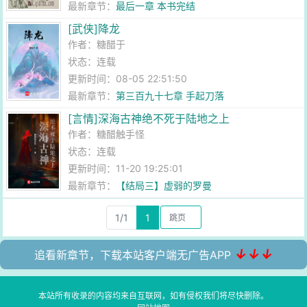
最新章节：
最后一章 本书完结
[武侠]降龙
作者：
糖醋于
状态：连载
更新时间：08-05 22:51:50
最新章节：
第三百九十七章 手起刀落
[言情]深海古神绝不死于陆地之上
作者：
糖醋触手怪
状态：连载
更新时间：11-20 19:25:01
最新章节：
【结局三】虚弱的罗曼
1/1
1
↓↓↓
追看新章节，下载本站客户端无广告APP
本站所有收录的内容均来自互联网，如有侵权我们将尽快删除。