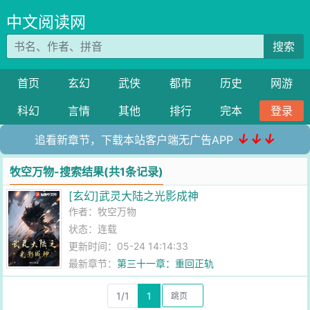
中文阅读网
搜索
首页
玄幻
武侠
都市
历史
网游
科幻
言情
其他
排行
完本
登录
↓↓↓
追看新章节，下载本站客户端无广告APP
牧空万物-搜索结果(共1条记录)
[玄幻]武灵大陆之光影成神
作者：
牧空万物
状态：连载
更新时间：05-24 14:14:33
最新章节：
第三十一章：重回正轨
1/1
1