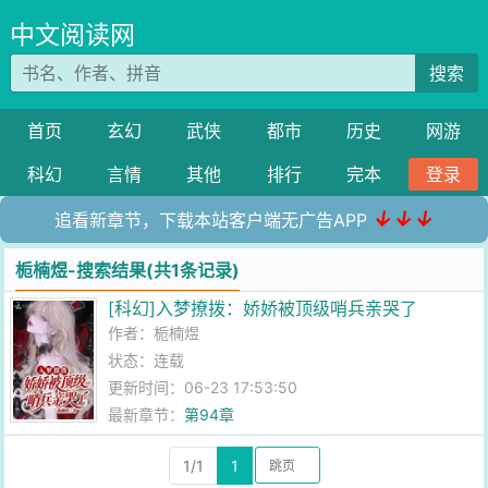
中文阅读网
搜索
首页
玄幻
武侠
都市
历史
网游
科幻
言情
其他
排行
完本
登录
↓↓↓
追看新章节，下载本站客户端无广告APP
栀楠煜-搜索结果(共1条记录)
[科幻]入梦撩拨：娇娇被顶级哨兵亲哭了
作者：
栀楠煜
状态：连载
更新时间：06-23 17:53:50
最新章节：
第94章
1/1
1