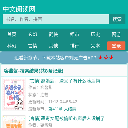
中文阅读网
搜索
首页
玄幻
武侠
都市
历史
网游
科幻
言情
其他
排行
完本
登录
↓↓↓
追看新章节，下载本站客户端无广告APP
容酱紫-搜索结果(共8条记录)
[言情]离婚后，渣父子有什么脸后悔
作者：
容酱紫
状态：连载
更新时间：11-13 04:58:42
最新章节：
第411章 大结局
[言情]恶毒女配被偷听心声后人设崩了
作者：
容酱紫