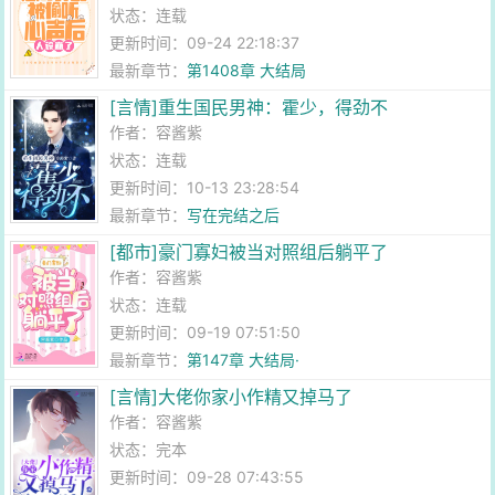
状态：连载
更新时间：09-24 22:18:37
最新章节：
第1408章 大结局
[言情]重生国民男神：霍少，得劲不
作者：
容酱紫
状态：连载
更新时间：10-13 23:28:54
最新章节：
写在完结之后
[都市]豪门寡妇被当对照组后躺平了
作者：
容酱紫
状态：连载
更新时间：09-19 07:51:50
最新章节：
第147章 大结局·
[言情]大佬你家小作精又掉马了
作者：
容酱紫
状态：完本
更新时间：09-28 07:43:55