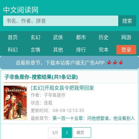
中文阅读网
搜索
首页
玄幻
武侠
都市
历史
网游
科幻
言情
其他
排行
完本
登录
↓↓↓
追看新章节，下载本站客户端无广告APP
子非鱼是你-搜索结果(共1条记录)
[玄幻]开局女县令把我带回家
作者：
子非鱼是你
状态：连载
更新时间：08-09 12:13:35
最新章节：
第一百一十五章：问他想娶谁，他没看别人
1/1
1