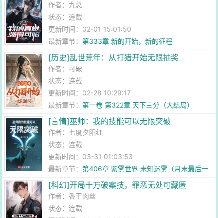
作者：
九总
状态：连载
更新时间：02-01 15:01:50
最新章节：
第333章 新的开始，新的征程
[历史]乱世荒年：从打猎开始无限抽奖
作者：
可破
状态：连载
更新时间：02-28 10:29:17
最新章节：
第一卷 第322章 天下三分（大结局）
[言情]巫师：我的技能可以无限突破
作者：
七度夕阳红
状态：连载
更新时间：03-31 01:03:53
最新章节：
第406章 紫雾世界 未知迷雾（月末最后一
天求票）
[科幻]开局十万破案技，罪恶无处可藏匿
作者：
香干肉丝
状态：连载