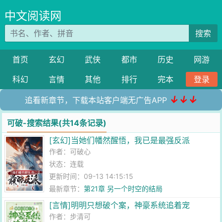
中文阅读网
搜索
首页
玄幻
武侠
都市
历史
网游
科幻
言情
其他
排行
完本
登录
↓↓↓
追看新章节，下载本站客户端无广告APP
可破-搜索结果(共14条记录)
[玄幻]当她们幡然醒悟，我已是最强反派
作者：
可破心
状态：连载
更新时间：09-13 14:15:15
最新章节：
第21章 另一个时空的结局
[言情]明明只想破个案，神豪系统追着宠
作者：
步清可