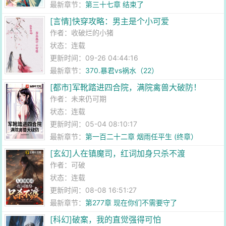
最新章节：
第三十七章 结束了
[言情]快穿攻略：男主是个小可爱
作者：
收破烂的小猪
状态：连载
更新时间：09-26 04:44:16
最新章节：
370.暴君vs祸水（22）
[都市]军靴踏进四合院，满院禽兽大破防！
作者：
未来仍可期
状态：连载
更新时间：05-04 08:10:17
最新章节：
第一百二十二章 烟雨任平生 (终章）
[玄幻]人在镇魔司，红词加身只杀不渡
作者：
可破
状态：连载
更新时间：08-08 16:51:27
最新章节：
第277章 现在你们不需要守了
[科幻]破案，我的直觉强得可怕