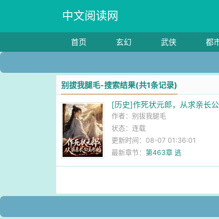
中文阅读网
首页
玄幻
武侠
都
别拔我腿毛-搜索结果(共1条记录)
[历史]作死状元郎，从求亲长
作者：
别拔我腿毛
状态：连载
更新时间：08-07 01:36:01
最新章节：
第463章 逃