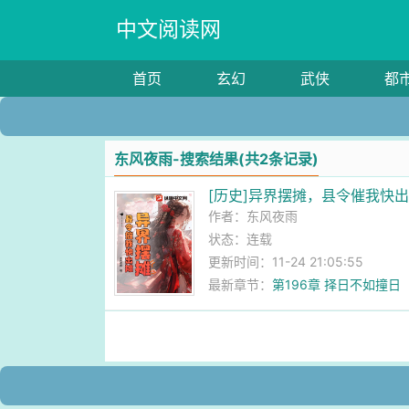
中文阅读网
首页
玄幻
武侠
都
东风夜雨-搜索结果(共2条记录)
[历史]异界摆摊，县令催我快
作者：
东风夜雨
状态：连载
更新时间：11-24 21:05:55
最新章节：
第196章 择日不如撞日