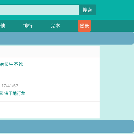
搜索
其他
排行
完本
登录
开始长生不死
7:41:57
6章 铁甲地行龙