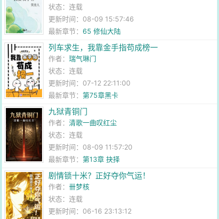
状态：连载
更新时间：08-09 15:57:46
最新章节：
65 修仙大陆
列车求生，我靠金手指苟成榜一
作者：
瑞气琳门
状态：连载
更新时间：07-12 22:11:00
最新章节：
第75章黑卡
九狱青铜门
作者：
清歌一曲叹红尘
状态：连载
更新时间：08-09 11:57:20
最新章节：
第13章 抉择
剧情锁十米？正好夺你气运！
作者：
卌梦核
状态：连载
更新时间：06-16 23:13:12