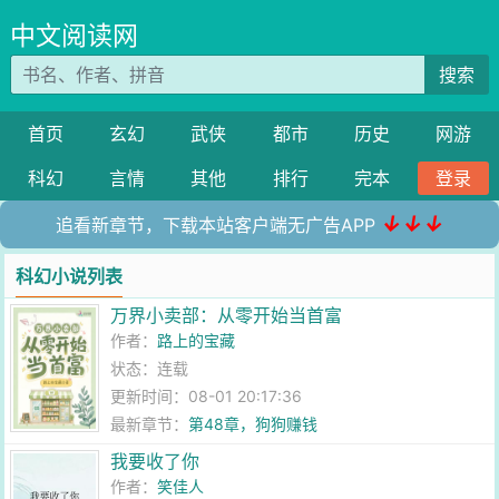
中文阅读网
搜索
首页
玄幻
武侠
都市
历史
网游
科幻
言情
其他
排行
完本
登录
↓↓↓
追看新章节，下载本站客户端无广告APP
科幻小说列表
万界小卖部：从零开始当首富
作者：
路上的宝藏
状态：连载
更新时间：08-01 20:17:36
最新章节：
第48章，狗狗赚钱
我要收了你
作者：
笑佳人