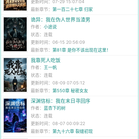
更新时间：07-29 15:07:04
最新章节：
第一百二十七章 归家
诡异：我在伪人世界当渣男
作者：
小途说
状态：连载
更新时间：06-15 20:56:09
最新章节：
第81章 是你不该出现在这里！
我靠死人吃饭
作者：
王一帆
状态：连载
更新时间：08-09 07:05:12
最新章节：
第550章 秘密女友
深渊信标：我在末日寻回序
作者：
蓝杏下的树
状态：连载
更新时间：08-07 00:09:22
最新章节：
第九十六章 裂缝初现