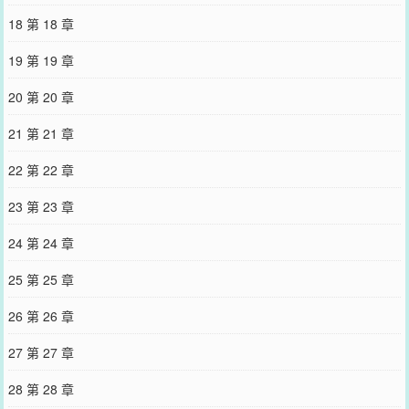
老公不香吗！*结婚后，谢秋认认真真照顾自己的植物人老公。一开
18 第 18 章
始，谢秋给老公擦身体，看着沉睡中依旧可观的躯体，红着脸小声解
释：“老公，我可不是故意占你便宜哦……”后来，谢秋“吧唧”一口亲上
19 第 19 章
老公英俊瘦削的脸，理直气壮道：“你是我老公，给我亲一口怎么
了！”直到某天，谢秋在外面受了委屈，晚上回家后，他抱着老公贴贴
20 第 20 章
诉苦：“老公，你的可爱老婆被人欺负了，你到底什么时候醒过来
呀？”一只大手缓缓抚上他柔软的发，头顶上方传来低沉嘶哑的嗓音：
21 第 21 章
“乖……”*贺家掌门人一朝醒来，以雷霆万钧的手段重掌了整个贺氏集
团。很快所有人都知道，贺司宴视谢家那个小儿子谢秋为眼珠子，捧
22 第 22 章
在手里怕摔了，含在嘴里怕化了，旁人看都不能多看一眼。但他们不
知道的是，曾经在那无边无际的黑暗里，贺司宴始终能听见一道天籁
23 第 23 章
般的声音。是谢秋日复一日的呼唤，将他从地狱里拉了出来。活泼可
爱小太阳受×宠妻狂魔大佬攻日常治愈系小甜文
24 第 24 章
您要是觉得《
和校草网恋翻车后
》还不错的话请不要忘记向您QQ群和
微博微信里的朋友推荐哦！
25 第 25 章
26 第 26 章
27 第 27 章
28 第 28 章