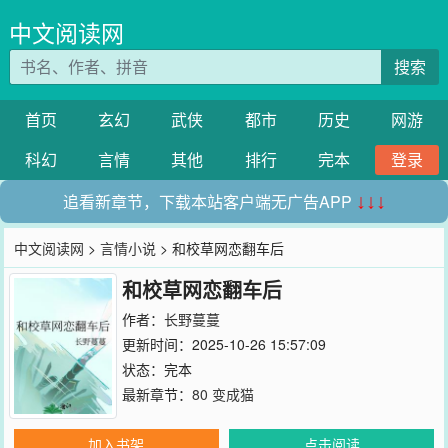
中文阅读网
搜索
首页
玄幻
武侠
都市
历史
网游
科幻
言情
其他
排行
完本
登录
追看新章节，下载本站客户端无广告APP
↓↓↓
中文阅读网
>
言情小说
> 和校草网恋翻车后
和校草网恋翻车后
作者：
长野蔓蔓
更新时间：2025-10-26 15:57:09
状态：完本
最新章节：
80 变成猫
加入书架
点击阅读