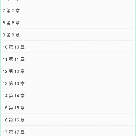
渣男2、攻真腿控，只控受的腿3、双直男(假的)互弯小甜饼4、一切剧
情逻辑为谈恋爱服务5、作者放飞xp之作，不喜止步6、网恋翻车大众
7 第 7 章
梗，请勿在文下ky【专栏同系列完结文《校草室友他不对劲》可
入！】【下本开《被室友他爸看上后》】大一暑假，谢砚应邀去室友
8 第 8 章
家的别墅度假。第一天进门，一个身穿浴袍的男人走下楼梯，肩宽腿
长，英俊性感，松散的系带下隐约露出八块腹肌。谢砚矜持地移开视
9 第 9 章
线：“时安，你没提过你还有个哥哥？”贺时安翻了个白眼：“他不是我
哥。”贺承之伸出修长有力的大手，笑吟吟道：“你好啊，小同学，我
10 第 10 章
是贺时安的爸爸贺承之。”*贺承之对儿子的大学同学一见钟情，老房
子着火一发不可收拾。英俊多金的贺总攻势生猛，谢砚实在难以招
11 第 11 章
架，很快便沦陷在成熟老男人的怀里。但为了不伤害疑似恐同的好
友，谢砚决定先不公开和他爸的恋情。于是两人只能背地里偷偷摸摸
12 第 12 章
地谈恋爱，反而愈发天雷勾地火。直到有一天，两人在沙发上亲热时
被贺时安撞破。贺时安当场发疯，指着自己爹问道：“除了没他有钱，
13 第 13 章
我比他帅，比他年轻，为什么是他而不是我？”贺承之压着恼火：“儿
子，叫人。”贺时安更怒了：“你还记得我是你儿子？有爸爸跟儿子抢
14 第 14 章
媳妇儿的吗？”贺承之冷笑一声：“抢？”别说是儿子，就算是天皇老子
来了，谢砚也只能是他的。1、攻儿子不是亲生的2、受微万人迷，父
15 第 15 章
子修罗场【预收文《嫁给豪门植物人大佬》】一觉醒来，谢秋发现自
己穿书了，穿成一本豪门狗血小说里的炮灰受。原主和主角攻的大哥
16 第 16 章
有婚约，没想到一场车祸令贺家掌门人成了植物人，原主立即悔婚，
在主角攻受之间横插一脚各种作妖，最后下场凄惨。谢秋穿过去后，
17 第 17 章
毫不犹豫地选择嫁给主角攻大哥。开玩笑，他才不要当炮灰，植物人