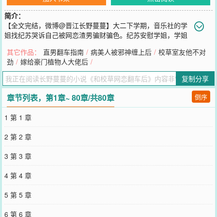
简介：
【全文完结，微博@晋江长野蔓蔓】大二下学期，音乐社的学
姐找纪苏哭诉自己被网恋渣男骗财骗色。纪苏安慰学姐，学姐
看着他一张又纯又欲的脸，哭着拜托他帮自己报仇。纪苏茫然：学
其它作品：
直男翻车指南
/
病美人被邪神缠上后
/
校草室友他不对
姐，我是男生。学姐恶狠狠道：就因为你是男生，就因为你掏出来比
劲
/
嫁给豪门植物人大佬后
/
他还大，你一定要让他知道网恋的险恶！纪苏：……为了帮学姐报
仇，纪苏用小号加上渣男的微信，每天绞尽脑汁跟对方聊天。可他从
复制分享
早安发到晚安，渣男一直没有回复过消息。直到有一天，纪苏发了一
张照片给渣男。照片里他穿着白色短裤，露出一截纤长匀称的大腿。
章节列表，第1章~ 80章/共80章
倒序
这一次，对方秒回：照片上是你的腿？*纪苏发现渣男学长是个腿控，
隔三差五找借口让自己发腿照给他看。为了不暴露性别，纪苏只能在
1 第 1 章
网上买小裙子，乖乖拍腿照发给学长。学长一改冷漠，不仅主动找他
聊天，给他买各种漂亮小裙子，送他最想看的演唱会门票，甚至还给
2 第 2 章
他发了自己的八块腹肌和人鱼线……眼见学长越陷越深，忍不住提出
奔现，纪苏的报复计划即将大功告成。可令他没想到的是，渣男学长
3 第 3 章
竟是风靡A大的校草顾昭，身高一米九三的法律系高冷男神，据说本人
还有点恐同。纪苏怂了，偷偷拉黑微信，生怕校草认出他。可偏偏怕
4 第 4 章
什么来什么，两人见面的次数越来越频繁，校草看他的眼神也越来越
晦涩。再后来，顾昭将他抱坐在腿上，亲手为他穿上高开叉旗袍，语
5 第 5 章
气暗昧而危险：宝宝，怎么不叫老公了？纪苏：老公我错了呜呜……
纯欲系钓不自知但直男受×高冷腹黑直男校草但宠老婆攻1、攻不是真
6 第 6 章