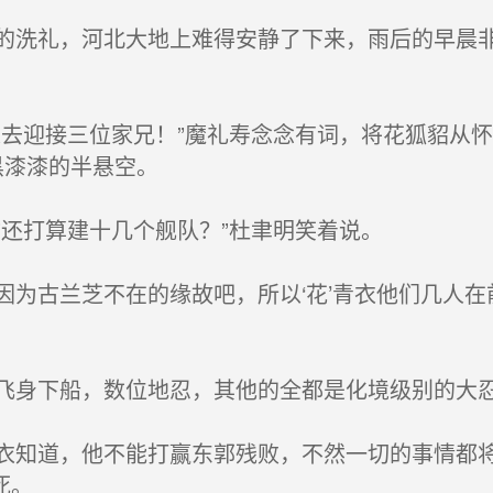
洗礼，河北大地上难得安静了下来，雨后的早晨非
去迎接三位家兄！”魔礼寿念念有词，将花狐貂从
黑漆漆的半悬空。
还打算建十几个舰队？”杜聿明笑着说。
为古兰芝不在的缘故吧，所以‘花’青衣他们几人在
身下船，数位地忍，其他的全都是化境级别的大
知道，他不能打赢东郭残败，不然一切的事情都将
死。