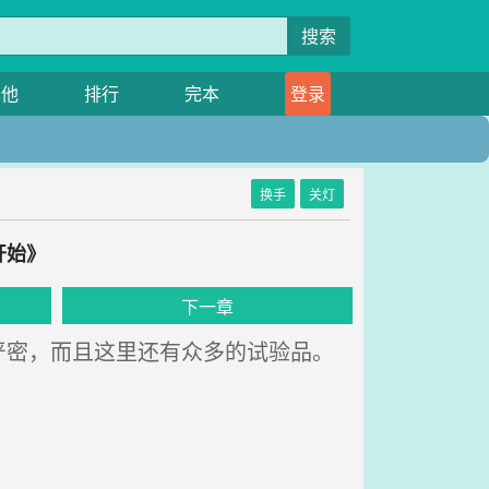
搜索
其他
排行
完本
登录
换手
关灯
开始》
下一章
密，而且这里还有众多的试验品。
。