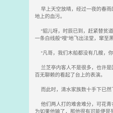
早上天空放晴，经过一夜的春雨的
地上的血污。
“貂儿呀，时辰已到，赶紧替贫道
一条白线般“嗖”地飞出法堂，窜至
“凡哥，我们木船都没有几艘，你
兰芝亭内客人不是很多，也许是因
百无聊赖的看起了台上的表演。
而此时，清水家族数十手下已然飞
他们两人打的难舍难分，可花青衣
为如果他输了，那他很有可能便是