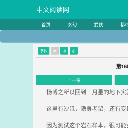
中文阅读网
首页
玄幻
武侠
都
字体
大
中
小
第1
上一章
杨博之所以回到三月星的地下实验
这里有沙鼠，隐身老鼠，还有变异
因为测试这个岩石样本，很可能