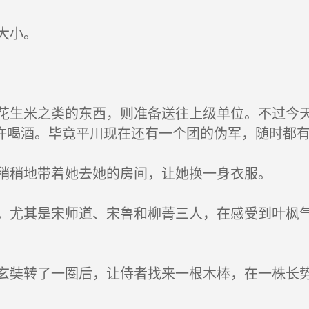
大小。
生米之类的东西，则准备送往上级单位。不过今天
许喝酒。毕竟平川现在还有一个团的伪军，随时都
稍稍地带着她去她的房间，让她换一身衣服。
尤其是宋师道、宋鲁和柳菁三人，在感受到叶枫气
奘转了一圈后，让侍者找来一根木棒，在一株长势