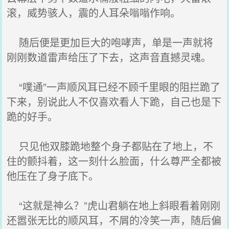
滚，威势骇人，震的人耳朵嗡嗡作响。
随后便是更加巨大的咆哮声，单是一声就将
刚刚数道雷声给压了下去，这声音直撼灵魂。
“噗通”一声顺风耳已经不顾千里眼的阻拦跪了
下来，别说此人不仅喜欢看人下跪，自己也是下
跪的好手。
只见他双膝跪地整个身子都贴在了地上，不
住的颤抖着，这一刻什么脸面，什么尊严全都被
他压在了身子底下。
“这就是神么？”虎山君躺在地上斜眼看着刚刚
还嚣张无比的顺风耳，不屑的冷笑一声，随后偏