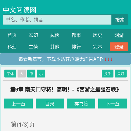
中文阅读网
搜索
首页
玄幻
武侠
都市
历史
网游
科幻
言情
其他
排行
完本
登录
追看新章节，下载本站客户端无广告APP
↓↓↓
字体
大
中
小
换手
关灯
第9章 南天门守将！高明！-《西游之最强召唤》
上一章
目录
存书签
下一章
第(1/3)页