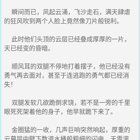
瞬间而已，风起云涌，飞沙走石，满天肆虐
的狂风吹到两个人脸上竟然像刀片般锐利。
此时他们头顶的云层已经叠成厚厚的一片，
天已经变的昏暗。
顺风耳的双腿不停地打着摆子，他已经没有
勇气再去面对，甚至于连逃跑的勇气都已经消
失！
双腿发软几欲跪倒求饶，若不是一旁的千里
眼死死架着他的身子，他早就跪下来了。
金圈猛的一收，几声巨响突然响起，厚重的
云幕层中劈下数道水桶般粗细的闪电，天雷滚