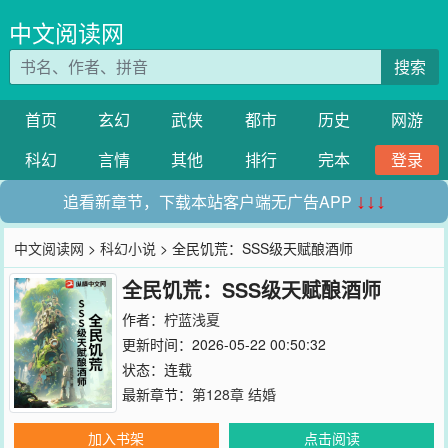
中文阅读网
搜索
首页
玄幻
武侠
都市
历史
网游
科幻
言情
其他
排行
完本
登录
追看新章节，下载本站客户端无广告APP
↓↓↓
中文阅读网
>
科幻小说
> 全民饥荒：SSS级天赋酿酒师
全民饥荒：SSS级天赋酿酒师
作者：
柠蓝浅夏
更新时间：2026-05-22 00:50:32
状态：连载
最新章节：
第128章 结婚
加入书架
点击阅读