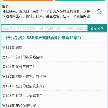
简介：
许默醒来，发现自己来到了一个名为永恒领域的世界。这是一
场艰难的生存。饥饿、口渴、甚至理智，任何一个属性的波
动，都会取走人的性命。浓雾席卷大地，充斥着各种诡异。夜幕降
临，恐怖也随之显现。所有人都须牢记一句话——永恒领域存在世界
复制分享
规则，永远不要试图改变规则！目标只有一个：活着！……许默本以
为自己的酿酒师天赋，在这种危机四伏的世界会随时丧命。可他却万
《全民饥荒：SSS级天赋酿酒师》最新12章节
万没想到，自己的天赋，远比他想象的更加逆天。
您要是觉得《
全民饥荒：SSS级天赋酿酒师
》还不错的话请不要忘记
第128章 结婚
向您QQ群和微博微信里的朋友推荐哦！
第127章 纯粹的能量残留物
第126章 蜘蛛不行了！
第125章 你跑不过它，省省吧
第124章 晶儿的丝能抗多久？
第123章 许哥……你真来了
第122章 生命恢复归零