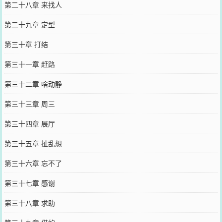
第二十八章 来找人
第二十九章 定型
第三十章 打结
第三十一章 赶路
第三十二章 啥动静
第三十三章 周三
第三十四章 展厅
第三十五章 扯乱想
第三十六章 忘不了
第三十七章 感谢
第三十八章 求助