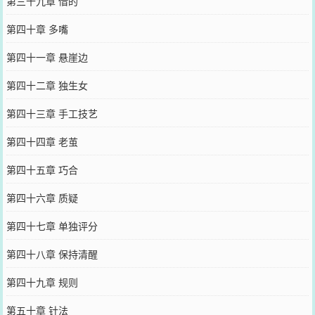
第三十九章 借的
第四十章 多嘴
第四十一章 悬崖边
第四十二章 独生女
第四十三章 手工技艺
第四十四章 老茧
第四十五章 巧合
第四十六章 质疑
第四十七章 单独评分
第四十八章 保持清醒
第四十九章 规则
第五十章 针法