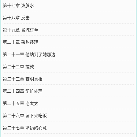
第十七章 泼脏水
第十八章 反击
第十九章 省城订单
第二十章 采购经理
第二十一章 他站到了她那边
第二十二章 撞款
第二十三章 查明真相
第二十四章 帮忙处理
第二十五章 老太太
第二十六章 留下来吃饭
第二十七章 奶奶的心意