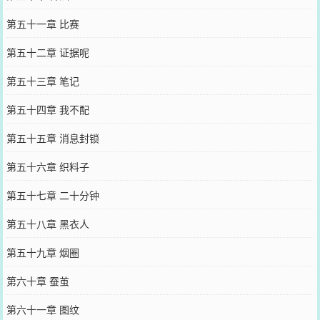
第五十一章 比赛
第五十二章 证据呢
第五十三章 笔记
第五十四章 我不配
第五十五章 消息封锁
第五十六章 织料子
第五十七章 二十分钟
第五十八章 黑衣人
第五十九章 烟圈
第六十章 蚕茧
第六十一章 图纹