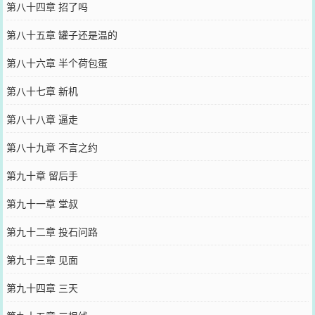
第八十四章 招了吗
第八十五章 罐子还是温的
第八十六章 半个荷包蛋
第八十七章 新机
第八十八章 逼走
第八十九章 不言之约
第九十章 留后手
第九十一章 堂叔
第九十二章 投石问路
第九十三章 见面
第九十四章 三天