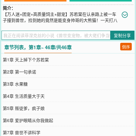
简介：
【万人迷+团宠+高质量饲主+甜宠】苏若棠在认亲路上被一车
子撞到兽世，捡到她的竟然是能变身帅哥的大熊猫！一天打八
份工的苏若棠过上了被饲养的好日子，但她的饲主好像不止一位贫穷
但上进的大熊猫是第一位饲主，皇后地位牢固且不可撼动，就是爱吃
复制分享
醋这一点让苏若棠总是觉得无奈有钱有颜的黑豹总裁就是貌美贵妃，
一身皮毛溜光水滑，凭借钞能力深得盛宠人鱼大明星温柔体贴且实在
章节列表，第1章~ 46章/共46章
倒序
貌美，就算不是毛茸茸也总会引得苏若棠侧目还有一心钻空子的狐
狸、软萌可爱的垂耳兔……窝在温柔乡里的苏若棠一转身，发现竟然
第1章 天上掉下个苏若棠
还有一整个兽世的毛茸茸等着她去宠幸！……兽人体内的狂躁因子伴
着血液流淌，会在外界刺激下随时苏醒，狂躁值飙升的最终结果是变
第2章 第一句承诺
成一只失去理智的嗜血猛兽一生都在和狂躁因子做抗争的兽人发现饲
养一只伴宠能够有效安抚狂躁因子，稳定狂躁值而灵裔种更是其中佼
第3章 水果糖
佼者就在这时，拥有史上最强安抚子能力的苏若棠出现了……
您要是觉得《
兽世变宠物，被大佬们争当饲养员
》还不错的话请不要
第4章 生活质量大于天
忘记向您QQ群和微博微信里的朋友推荐哦！
第5章 叛徒爹，疯子娘
第6章 爱护眼睛从你我做起
第7章 兽世不讲科学