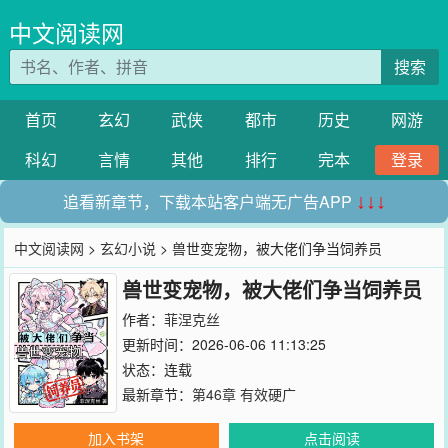
中文阅读网
搜索
首页
玄幻
武侠
都市
历史
网游
科幻
言情
其他
排行
完本
登录
追看新章节，下载本站客户端无广告APP
↓↓↓
中文阅读网
>
玄幻小说
> 兽世变宠物，被大佬们争当饲养员
兽世变宠物，被大佬们争当饲养员
作者：
菲涅克丝
更新时间：2026-06-06 11:13:25
状态：连载
最新章节：
第46章 有效硬广
加入书架
点击阅读