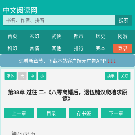
中文阅读网
搜索
首页
玄幻
武侠
都市
历史
网游
科幻
言情
其他
排行
完本
登录
追看新章节，下载本站客户端无广告APP
↓↓↓
字体
大
中
小
换手
关灯
第38章 过往 二-《八零离婚后，退伍糙汉爬墙求原
谅》
上一章
目录
存书签
下一章
第(1/3)页