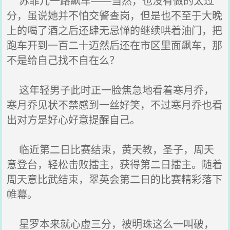
苏菲儿一路飙车——当然，也没有做的太过
分，虽说她并不怕交警查岗，但是也不至于大晚
上的喝了酒之后还肆无忌惮的继续哄着油门，把
跑车开到一百二十迈然后还在市区里面飙车，那
不是给自己找不自在么？
这年轻男子此时正一脸焦急地看着寒月乔，
寒月乔见状不禁感到一丝好笑，不过寒月乔也看
出对方是好心好意提醒自己。
临近第二日比赛结束，黄天教，圣子，周天
意登台，轻松击败擂主，获得第二日擂主。随着
周天意比武结束，翠英会第二日的比赛精彩落下
帷幕。
星罗本来就心虚三分，被明珠这么一叫破，