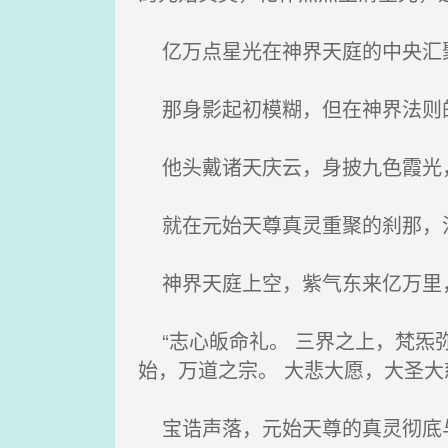
亿万点星光在神界天庭的中央汇
那身影起初模糊，但在神界法则
他头戴诸天庆云，身披九色霞光，
就在元始天尊真灵重聚的刹那，
神界天庭上空，紫气东来亿万里
“志心皈命礼。 三界之上，梵炁弥
始，万道之宗。 大悲大愿，大圣大
宝诰声落，元始天尊的真灵彻底