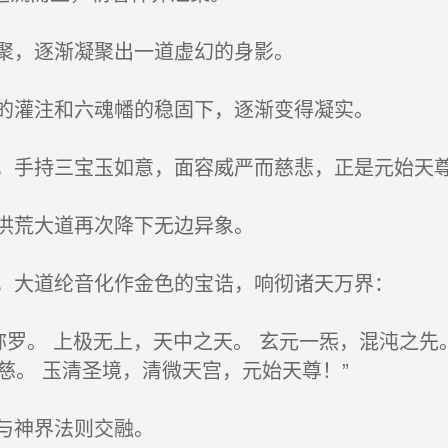
聚，逐渐凝聚出一道虚幻的身影。
的灌注和六魂幡的稳固下，逐渐变得凝实。
手持三宝玉如意，面容威严而慈悲，正是元始天
洪荒大道再次降下无边异象。
，大道纶音化作金色的宝诰，响彻诸天万界：
罗。 上极无上，天中之天。 玄元一炁，混沌之先。
慈。 玉清圣境，清微天宫，元始天尊！”
与神界法则交融。