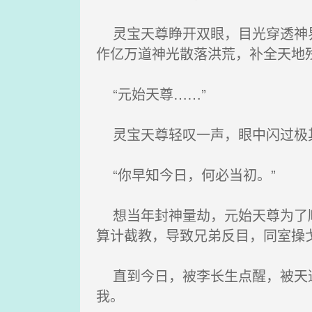
灵宝天尊睁开双眼，目光穿透神界
作亿万道神光散落洪荒，补全天地
“元始天尊……”
灵宝天尊轻叹一声，眼中闪过极
“你早知今日，何必当初。”
想当年封神量劫，元始天尊为了顺
算计截教，导致兄弟反目，同室操
直到今日，被李长生点醒，被天道
我。