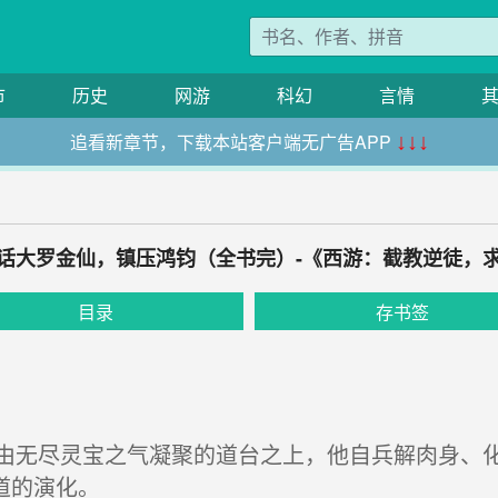
市
历史
网游
科幻
言情
追看新章节，下载本站客户端无广告APP
↓↓↓
道神话大罗金仙，镇压鸿钧（全书完）-《西游：截教逆徒，
目录
存书签
无尽灵宝之气凝聚的道台之上，他自兵解肉身、化
道的演化。