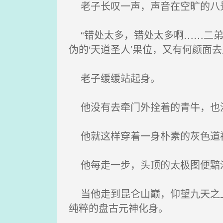
老子长叹一声，声音在空旷的八
“错处太多，错处太多啊……二弟
伪的‘天道圣人’果位，又有何颜面去
老子缓缓站起身。
他没有去牵门外拴着的青牛，也
他就这样穿着一身朴素的灰色道袍
他每走一步，头顶的太极图便黯淡
当他走到昆仑山巅，仰望九天之上
纯粹的盘古元神化身。