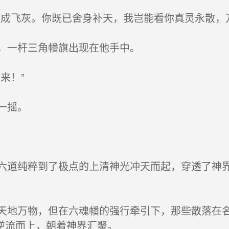
成飞灰。你既已舍身补天，我岂能看你真灵永散，万
，一杆三角幡旗出现在他手中。
来！”
一摇。
道纯粹到了极点的上清神光冲天而起，穿透了神界
地万物，但在六魂幡的强行牵引下，那些散落在名
逆流而上，朝着神界汇聚。