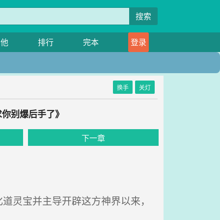
搜索
其他
排行
完本
登录
换手
关灯
求你别爆后手了》
下一章
道灵宝并主导开辟这方神界以来，