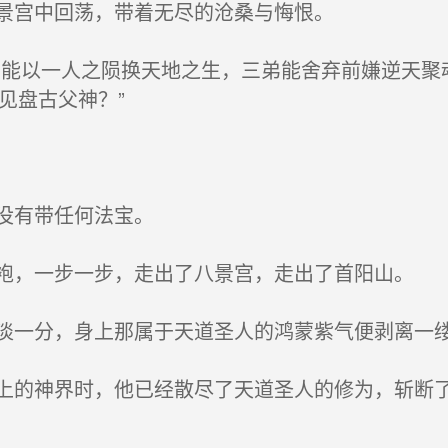
景宫中回荡，带着无尽的沧桑与悔恨。
能以一人之陨换天地之生，三弟能舍弃前嫌逆天聚
见盘古父神？”
没有带任何法宝。
，一步一步，走出了八景宫，走出了首阳山。
一分，身上那属于天道圣人的鸿蒙紫气便剥离一
的神界时，他已经散尽了天道圣人的修为，斩断了