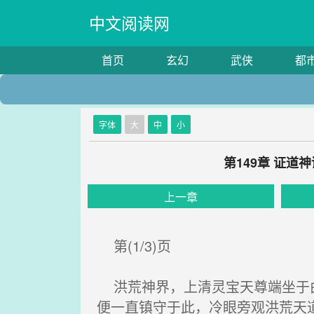
中文阅读网
首页
玄幻
武侠
都
字体
大
中
小
第149章 证
上一章
第(1/3)页
洪荒神界，上清灵宝天尊端坐于由
便一直镇守于此，冷眼旁观洪荒天