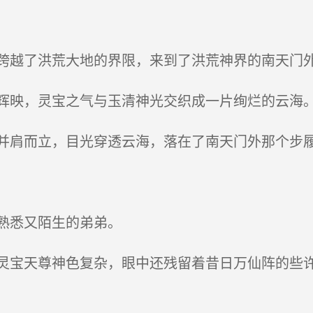
越了洪荒大地的界限，来到了洪荒神界的南天门
映，灵宝之气与玉清神光交织成一片绚烂的云海
肩而立，目光穿透云海，落在了南天门外那个步履
熟悉又陌生的弟弟。
宝天尊神色复杂，眼中还残留着昔日万仙阵的些