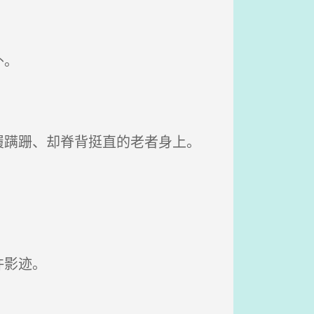
外。
。
蹒跚、却脊背挺直的老者身上。
许影迹。