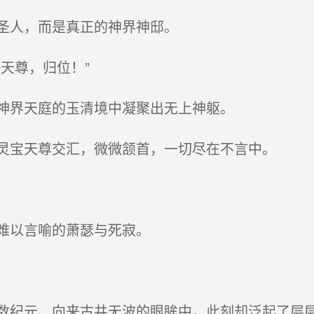
圣人，而是真正的神界神邸。
天尊，归位！”
神界天庭的玉清境中凝聚出无上神躯。
灵宝天尊交汇，微微颔首，一切尽在不言中。
难以言喻的萧瑟与死寂。
纪元、向来古井无波的眼眸中，此刻却泛起了层