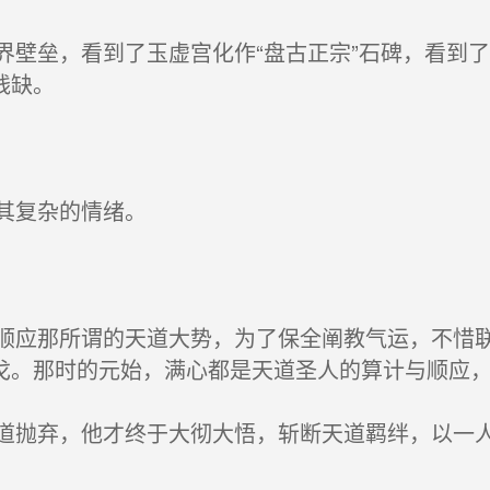
壁垒，看到了玉虚宫化作“盘古正宗”石碑，看到
残缺。
其复杂的情绪。
应那所谓的天道大势，为了保全阐教气运，不惜联
戈。那时的元始，满心都是天道圣人的算计与顺应
抛弃，他才终于大彻大悟，斩断天道羁绊，以一人