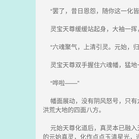
“罢了，昔日恩怨，随你这一化皆
灵宝天尊缓缓站起身，大袖一挥
“六魂聚气，上清引灵。元始，归
灵宝天尊双手握住六魂幡，猛地
“哗啦——”
幡面展动，没有阴风怒号，只有六
洪荒大地的四面八方。
元始天尊化道后，真灵本已融入天
的元始真灵，化作点点玉清星光，