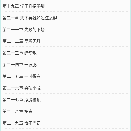
第十九章 学了几招拳脚
第二十章 天下英雄如过江之鲤
第二十一章 失败的下场
第二十二章 厚颜无耻
第二十三章 醉魂散
第二十四章 一波肥
第二十五章 一时得意
第二十六章 突破小成
第二十七章 挣脱枷锁
第二十八章 投资
第二十九章 悔不当初