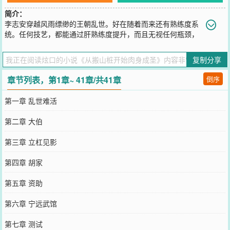
简介：
李志安穿越风雨缥缈的王朝乱世。好在随着而来还有熟练度系
统。任何技艺，都能通过肝熟练度提升，而且无视任何瓶颈，
是众人口中实打实的悟性天才。从固元养血的《搬山桩》，到顶起世
间的《混元镇世桩》。从凶猛狠厉的《卧虎拳》，到焚尽天穹的《狱
复制分享
虎焚天权》；从踏雪无恒的《疾风步》，到横渡虚空的《纵天御宇
术》，练成难以练成的逆天功法，李志安从头到尾只做一件事。背下
章节列表，第1章~ 41章/共41章
倒序
来。此后李志安遵循苟道，小心行事。不小心与人结了仇？那边雷霆
行事，先发制人，直接把仇人挫骨扬灰。待到若干年后再回首，却发
第一章 乱世难活
觉自己早已杀出个天下无敌，成就人间武圣。
您要是觉得《
从搬山桩开始肉身成圣
》还不错的话请不要忘记向您QQ
第二章 大伯
群和微博微信里的朋友推荐哦！
第三章 立杠见影
第四章 胡家
第五章 资助
第六章 宁远武馆
第七章 测试