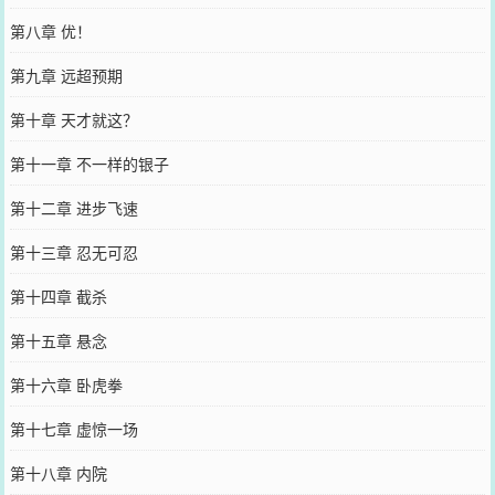
第八章 优！
第九章 远超预期
第十章 天才就这？
第十一章 不一样的银子
第十二章 进步飞速
第十三章 忍无可忍
第十四章 截杀
第十五章 悬念
第十六章 卧虎拳
第十七章 虚惊一场
第十八章 内院