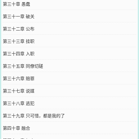
第三十章 愚蠢
第三十一章 破关
第三十二章 公布
第三十三章 挂职
第三十四章 入职
第三十五章 同僚切磋
第三十六章 赔罪
第三十七章 说媒
第三十八章 逃犯
第三十九章 只可惜，都是我的了
第四十章 融合