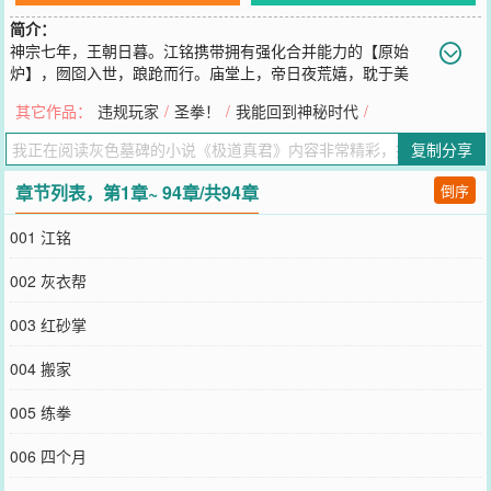
简介：
神宗七年，王朝日暮。江铭携带拥有强化合并能力的【原始
炉】，囫囵入世，踉跄而行。庙堂上，帝日夜荒嬉，耽于美
色。佛门献绝色明妃以邀宠，魔宗呈十二天魔舞惑心。乱世间，人命
其它作品：
违规玩家
/
圣拳！
/
我能回到神秘时代
/
如草芥。宝瓶道举义未成，溃兵流民，席卷天下。圣胎教趁势而起，
香火愚众，祸乱州郡。武道、真功、肌霸，抬望眼，战场上兵荒马
复制分享
乱，有天龙狂舞，武圣掷象。异菌、天虫、魔灾，传说中，有仙佛抬
手之间，能焚山煮海，动摇洲陆。面对这艰难世道，强者横行，层层
章节列表，第1章~ 94章/共94章
倒序
剥削。他只得倚仗【原始炉】强化再强化，合并再合并。日日夜夜，
未敢停歇。“原始炉开，降低功法突破瓶颈的难度！”“原始炉开，大幅
001 江铭
度加快功法修炼速度！”“原始炉开…”不知何时。固本培元的《木衣
功》，竟蜕变为可硬撼陨星、万法难侵的《不灭琉璃经》！吐纳养生
002 灰衣帮
的《搬气诀》，赫然演化成能与天地齐寿、日月争辉的《原始真
解》！江铭再回头。茫然四顾，心下寂寞。普天之下，已无敌手。煌
003 红砂掌
煌世间，伏尸百万，血染山河，唯一人独行…
您要是觉得《
极道真君
》还不错的话请不要忘记向您QQ群和微博微信
004 搬家
里的朋友推荐哦！
005 练拳
006 四个月