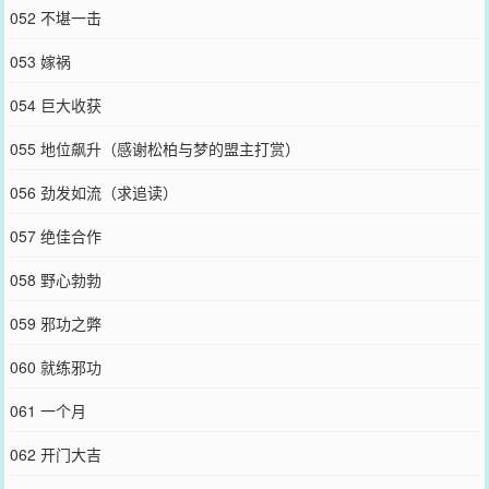
052 不堪一击
053 嫁祸
054 巨大收获
055 地位飙升（感谢松柏与梦的盟主打赏）
056 劲发如流（求追读）
057 绝佳合作
058 野心勃勃
059 邪功之弊
060 就练邪功
061 一个月
062 开门大吉