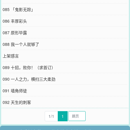
085 「鬼影无踪」
086 丰厚彩头
087 原形毕露
088 我一个人就够了
上架感言
089 十招，败你！（求首订）
090 一人之力，横扫三大柔劲
091 墙角师徒
092 天生的刺客
1/1
1