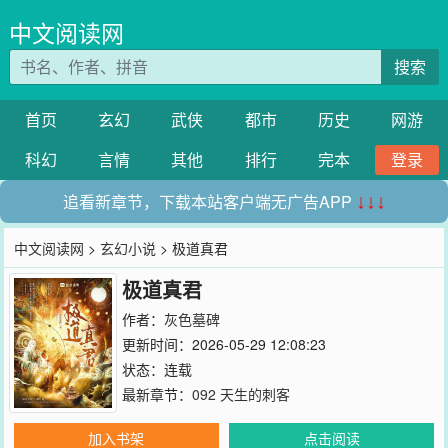
中文阅读网
搜索
首页
玄幻
武侠
都市
历史
网游
科幻
言情
其他
排行
完本
登录
追看新章节，下载本站客户端无广告APP
↓↓↓
中文阅读网
>
玄幻小说
> 极道真君
极道真君
作者：
灰色墓碑
更新时间：2026-05-29 12:08:23
状态：连载
最新章节：
092 天生的刺客
加入书架
点击阅读