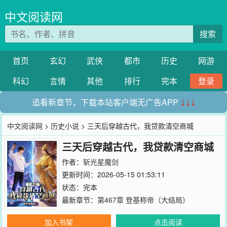
中文阅读网
搜索
首页
玄幻
武侠
都市
历史
网游
科幻
言情
其他
排行
完本
登录
追看新章节，下载本站客户端无广告APP
↓↓↓
中文阅读网
>
历史小说
> 三天后穿越古代，我贷款清空商城
三天后穿越古代，我贷款清空商城
作者：
斩光星魔剑
更新时间：2026-05-15 01:53:11
状态：完本
最新章节：
第467章 登基称帝（大结局）
加入书架
点击阅读