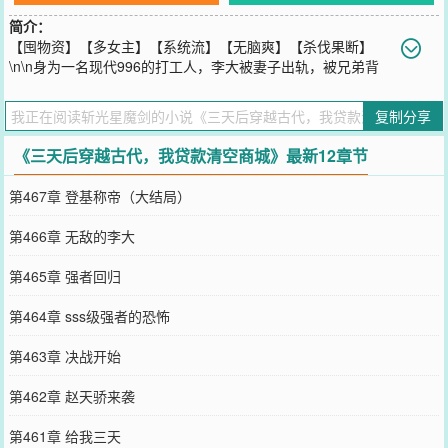
简介：
【囤物资】【多女主】【系统流】【无脑爽】【杀伐果断】
\n\n身为一名现代996的打工人，李大被妻子出轨，被兄弟背
叛，准备到天台结束自己的生命。\n\n可没想到被【古代崛起系统】
绑定，还赠送了随身仓库，三天后可以穿越回古代！\n\n李大狂喜，
复制分享
现代我混不下去了，那我就去古代称王称霸！\n\n李大变卖家产，疯
狂撸贷，手握上千万搬空了整个超市，往仓库里装满了食物、武器、
《三天后穿越古代，我贷款清空商城》最新12章节
种子、药品等。\n\n没想到刚刚回到古代的第一天，就碰见衙役强行
发老婆。\n\n当别的男人都因为养不活第二张嘴不敢选的时候，李大
第467章 登基称帝（大结局）
却大手一挥，道：“我全要了！”
您要是觉得《
三天后穿越古代，我贷款清空商城
》还不错的话请不要
第466章 无敌的李大
忘记向您QQ群和微博微信里的朋友推荐哦！
第465章 强者回归
第464章 sss级强者的恐怖
第463章 决战开始
第462章 赵天骄来袭
第461章 给我三天