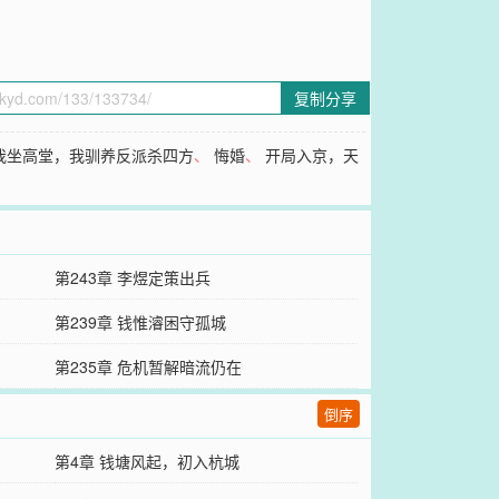
复制分享
我坐高堂，我驯养反派杀四方
、
悔婚
、
开局入京，天
第243章 李煜定策出兵
第239章 钱惟濬困守孤城
第235章 危机暂解暗流仍在
倒序
第4章 钱塘风起，初入杭城