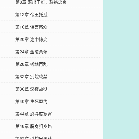
第8章 潜出王府，联络忠良
第12章 帝王托孤
第16章 谣言惑众
第20章 途中惊变
第24章 金陵余孽
第28章 钱塘再乱
第32章 别院软禁
第36章 深夜劫狱
第40章 生死盟约
第44章 忍辱度寒宵
第48章 脱身归乡路
第52章 引蛇出洞计