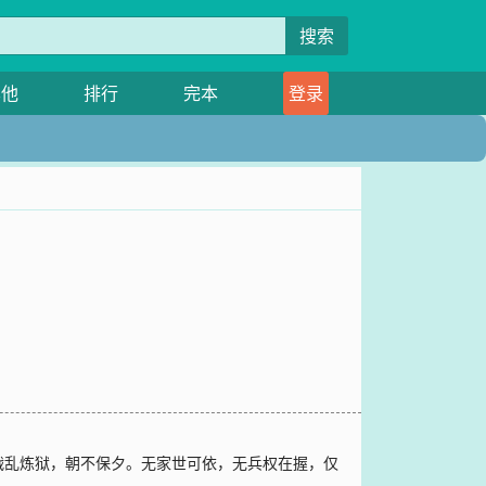
搜索
其他
排行
完本
登录
战乱炼狱，朝不保夕。无家世可依，无兵权在握，仅