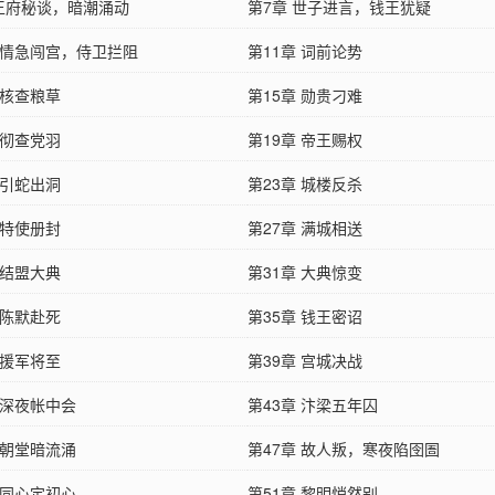
 王府秘谈，暗潮涌动
第7章 世子进言，钱王犹疑
章 情急闯宫，侍卫拦阻
第11章 词前论势
 核查粮草
第15章 勋贵刁难
 彻查党羽
第19章 帝王赐权
 引蛇出洞
第23章 城楼反杀
 特使册封
第27章 满城相送
 结盟大典
第31章 大典惊变
 陈默赴死
第35章 钱王密诏
 援军将至
第39章 宫城决战
 深夜帐中会
第43章 汴梁五年囚
 朝堂暗流涌
第47章 故人叛，寒夜陷囹圄
 同心定初心
第51章 黎明悄然别