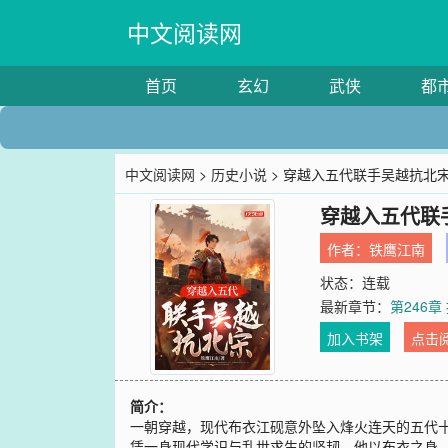
中文阅读网
首页
玄幻
武侠
都
中文阅读网
>
历史小说
> 穿越入五代联手吴越抗北
穿越入五代联
作者：
铁鹰江南
状态：连载
最新章节：
第246
加入书架
点击
简介：
一朝穿越，现代布衣江砚意外坠入烽火连天的五代
凭一身现代学识与乱世求生的坚韧，他以布衣之身