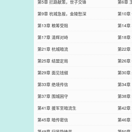
第5章 拦路献策，世子交锋
第6章
第9章 杭城急报，金陵愁深
第10
第13章 粮筹受阻
第14章
第17章 清辉对峙
第18章
第21章 杭城暗流
第22章
第25章 结盟定局
第26章
第29章 面见钱俶
第30章
第33章 绝境传信
第34章
第37章 围城困守
第38章
第41章 援军至暗流生
第42章
第45章 暗传密信
第46章
第49章 归吴隐锋芒
第50章