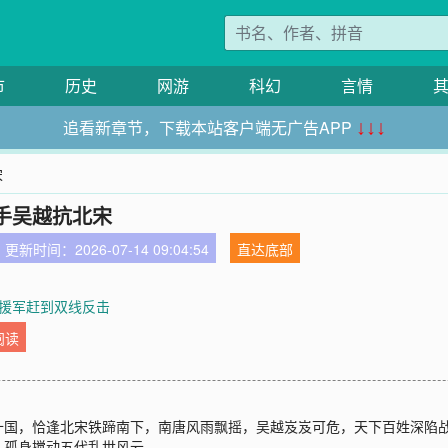
市
历史
网游
科幻
言情
追看新章节，下载本站客户端无广告APP
↓↓↓
宋
手吴越抗北宋
更新时间：2026-07-14 09:04:54
直达底部
章 援军赶到双线反击
阅读
十国，恰逢北宋铁蹄南下，南唐风雨飘摇，吴越岌岌可危，天下百姓深陷
，孤身搅动五代乱世风云。