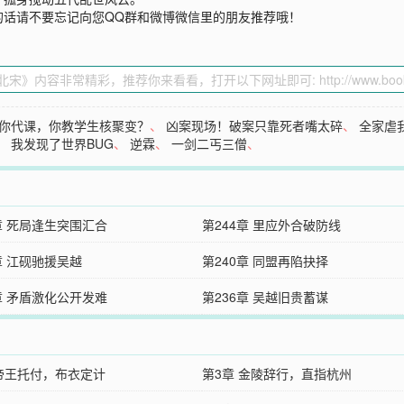
的话请不要忘记向您QQ群和微博微信里的朋友推荐哦！
你代课，你教学生核聚变？
、
凶案现场！破案只靠死者嘴太碎
、
全家虐
、
我发现了世界BUG
、
逆霖
、
一剑二丐三僧
、
章 死局逢生突围汇合
第244章 里应外合破防线
章 江砚驰援吴越
第240章 同盟再陷抉择
章 矛盾激化公开发难
第236章 吴越旧贵蓄谋
 帝王托付，布衣定计
第3章 金陵辞行，直指杭州