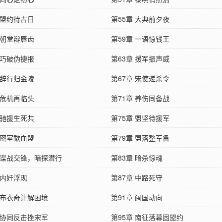
 盟约待吉日
第55章 大典前夕夜
 朝堂辩唇齿
第59章 一语惊钱王
 巧破伪捷报
第63章 援军振声威
 辞行归金陵
第67章 宋使递杀令
 危机再临头
第71章 养伤同备战
 驰援生死共
第75章 盟坚待援军
 密室歃血盟
第79章 盟落整军备
章 谍战交锋，暗探潜行
第83章 暗杀惊魂
 内奸浮现
第87章 中路死守
 布衣奇计解困境
第91章 闽国动向
 协同反击挫宋军
第95章 南征落幕固盟约