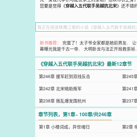
您要是觉得《
穿越入五代联手吴越抗北宋
》还不错
新书推荐：
完蛋了！太子爷全家都是她前男友
、
让
幕曝光我是千古一帝
、
大明卧龙与法正开局救崇祯
《穿越入五代联手吴越抗北宋》最新12章节
第246章 援军赶到双线反击
第245
第242章 北宋暗助叛军
第241
第238章 叛乱爆发围杭州
第237
章节列表，第1章~ 100章/共246章
第1章 小楼词成，异世魂归
第2章