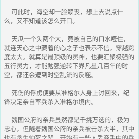
可此时，海空却一脸颓丧，想上去说点什
么，又不知道该怎么开口。
天瓜一个头两个大，竟被自己的口水噎住，
就连天心之中藏着的心之子也表示不信，穿越跨
度太大。就算是最顶级的灵神，也要汇聚极强的
五行灵力，才能勉强逆转下界凡星几百年的时
空，都还会遭到时空乱流的反噬。
死伤的俘虏便要从准格尔人身上讨回来，纪
锋决定亲自率兵杀入准格尔境内。
魏国公府的亲兵虽然都是千挑万选的，极为
忠心，但随着魏国公府的亲兵被击杀大半，其中
也有贪生怕死之辈，开始有一些人丢弃手中的兵