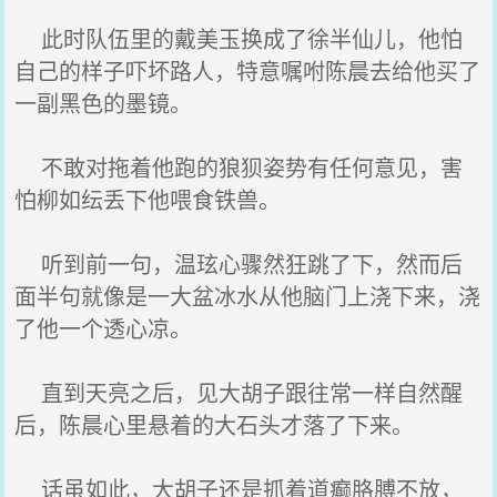
此时队伍里的戴美玉换成了徐半仙儿，他怕
自己的样子吓坏路人，特意嘱咐陈晨去给他买了
一副黑色的墨镜。
不敢对拖着他跑的狼狈姿势有任何意见，害
怕柳如纭丢下他喂食铁兽。
听到前一句，温玹心骤然狂跳了下，然而后
面半句就像是一大盆冰水从他脑门上浇下来，浇
了他一个透心凉。
直到天亮之后，见大胡子跟往常一样自然醒
后，陈晨心里悬着的大石头才落了下来。
话虽如此，大胡子还是抓着道癫胳膊不放，