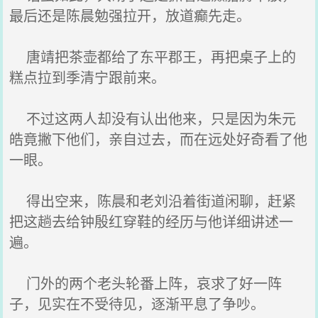
最后还是陈晨勉强拉开，放道癫先走。
唐靖把茶壶都给了东平郡王，再把桌子上的
糕点拉到季清宁跟前来。
不过这两人却没有认出他来，只是因为朱元
皓竟撇下他们，亲自过去，而在远处好奇看了他
一眼。
得出空来，陈晨和老刘沿着街道闲聊，赶紧
把这趟去给钟殷红穿鞋的经历与他详细讲述一
遍。
门外的两个老头轮番上阵，哀求了好一阵
子，见实在不受待见，逐渐平息了争吵。