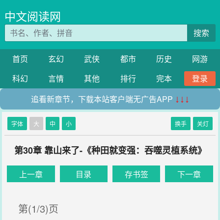
中文阅读网
搜索
首页
玄幻
武侠
都市
历史
网游
科幻
言情
其他
排行
完本
登录
追看新章节，下载本站客户端无广告APP
↓↓↓
字体
大
中
小
换手
关灯
第30章 靠山来了-《种田就变强：吞噬灵植系统》
上一章
目录
存书签
下一章
第(1/3)页