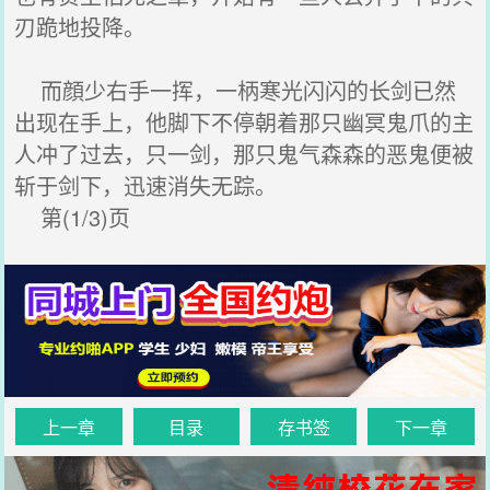
刃跪地投降。
而顔少右手一挥，一柄寒光闪闪的长剑已然
出现在手上，他脚下不停朝着那只幽冥鬼爪的主
人冲了过去，只一剑，那只鬼气森森的恶鬼便被
斩于剑下，迅速消失无踪。
第(1/3)页
上一章
目录
存书签
下一章