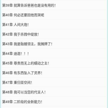
第39章 就算告诉爸爸也是没有用的！
第40章 何必还要因他而哭呢
第41章 人间大炮！
第42章 我于杀戮中绽放！
第43章 我是骷髅领主，我摊牌了！
第44章 迪迦！！！
第45章 尊贵而无上的蠕动之主！
第46章 有东西坠入了灵界！
第47章 重归亚空间！
第48章 我可以当您的代言人！
第49章 二阶段的全新能力！