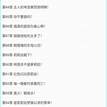
第84章 主人的考虑果然高明啊！
第85章 你不要我吗？
第86章 我真的是因为善心啊！
第87章 姐姐他给的太多了！
第88章 刷情绪的生电公式！
第89章 莉莉丝殿下！
第90章 林恩并不是萝莉控！
第91章 红色闪光莉莉丝！
第92章 每一眼都代表着死亡！
第93章 奥义！鲸吸水！
第94章 是莉莉丝梦寐以求的荣幸！