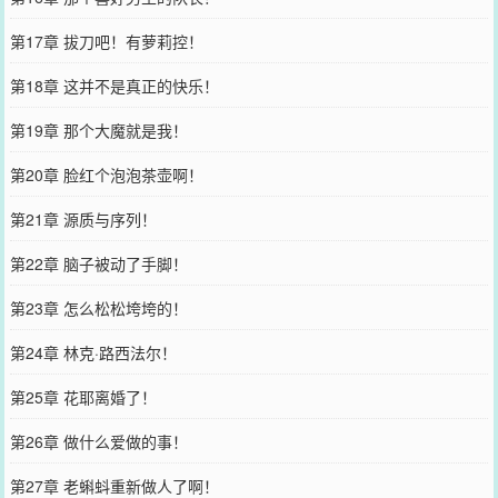
第17章 拔刀吧！有萝莉控！
第18章 这并不是真正的快乐！
第19章 那个大魔就是我！
第20章 脸红个泡泡茶壶啊！
第21章 源质与序列！
第22章 脑子被动了手脚！
第23章 怎么松松垮垮的！
第24章 林克·路西法尔！
第25章 花耶离婚了！
第26章 做什么爱做的事！
第27章 老蝌蚪重新做人了啊！