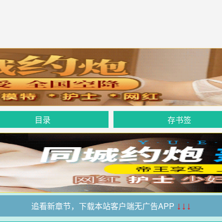
目录
存书签
追看新章节，下载本站客户端无广告APP
↓↓↓