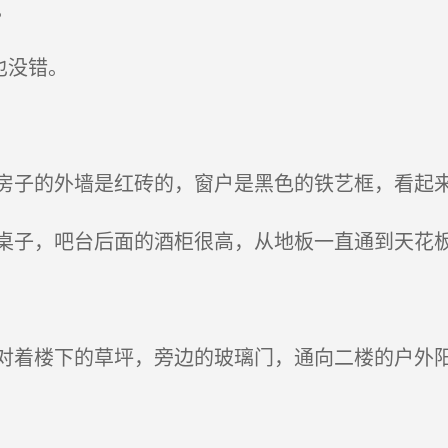
。
也没错。
子的外墙是红砖的，窗户是黑色的铁艺框，看起
子，吧台后面的酒柜很高，从地板一直通到天花板
着楼下的草坪，旁边的玻璃门，通向二楼的户外