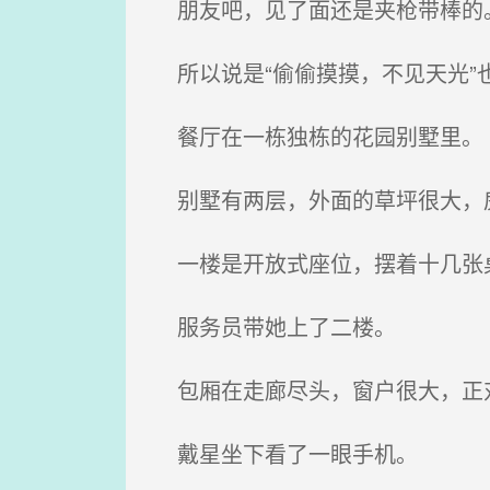
朋友吧，见了面还是夹枪带棒的
所以说是“偷偷摸摸，不见天光”
餐厅在一栋独栋的花园别墅里。
别墅有两层，外面的草坪很大，房
一楼是开放式座位，摆着十几张桌
服务员带她上了二楼。
包厢在走廊尽头，窗户很大，正对
戴星坐下看了一眼手机。