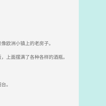
来像欧洲小镇上的老房子。
，上面摆满了各种各样的酒瓶。
阳台。