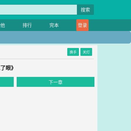
搜索
其他
排行
完本
登录
换手
关灯
红了眼》
下一章