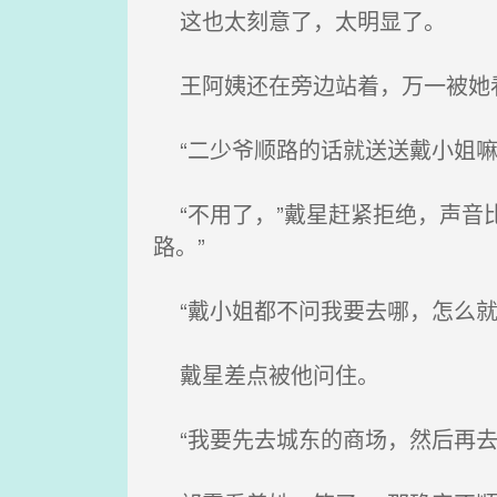
这也太刻意了，太明显了。
王阿姨还在旁边站着，万一被她
“二少爷顺路的话就送送戴小姐嘛，
“不用了，”戴星赶紧拒绝，声音
路。”
“戴小姐都不问我要去哪，怎么就
戴星差点被他问住。
“我要先去城东的商场，然后再去