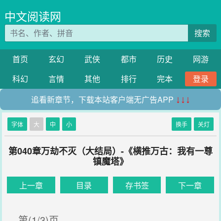
中文阅读网
搜索
首页
玄幻
武侠
都市
历史
网游
科幻
言情
其他
排行
完本
登录
追看新章节，下载本站客户端无广告APP
↓↓↓
字体
大
中
小
换手
关灯
第040章万劫不灭（大结局）-《横推万古：我有一尊
镇魔塔》
上一章
目录
存书签
下一章
第(1/3)页