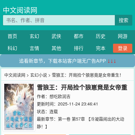
中文阅读网
搜索
首页
玄幻
武侠
都市
历史
网游
科幻
言情
其他
排行
完本
登录
追看新章节，下载本站客户端无广告APP
↓↓↓
中文阅读网
>
玄幻小说
> 雪狼王：开局捡个狼崽竟是女帝重生！
雪狼王：开局捡个狼崽竟是女帝重
生！
作者：
想吃欧润吉
更新时间：2025-11-24 23:46:41
状态：连载
最新章节：
第一卷 第57章 【冷凝霜闹出的大动
静！】