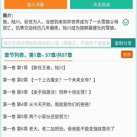
加入书架
点击阅读
简介：
我，陆川，前世为人，没想到来到异世界成为了一头雪狼父母
双亡，饥寒交迫经历几年磨练，陆川成为狼群最健壮的雪狼，
当上雪狼王这天狩猎归来后，陆川看见了狼群里与他同样经历的一对
小狼崽，父母双亡，艰难求生他想收养狼崽，但就在这时，却听到了
复制分享
她们俩的心声“哼，这群该死的畜生，待本座修为突破定将你们吞
噬！”“想我人族大帝，居然沦落至此，罢了，既来之则安之，这头雪
章节列表，第1章~ 57章/共57章
倒序
狼王，似乎有点异种血脉，等半帝重修，可收为坐骑…”陆川心中一
寒，起了杀意但就在这时，系统激活饲养十倍反馈绑定了这上古魔女
第一卷 第1章 【新任王者，陆川】
与重生女帝她们修为提升，陆川可得到十倍反馈，无论她们多强，陆
川都能比她们强上十倍……我，冷凝霜，上古魔女，前世被一群自诩
第一卷 第2章 【一个上古魔女？一个未来女帝？】
正道的老家伙围攻致死，没想到重生后成了雪狼待我重修夺天造化
决，这些雪狼，都是我的血食……我，江洛璃，人族女帝，因遭算计
第一卷 第3章 【金手指激活！饲养十倍反馈？】
陨落，幸好有古器轮回镜带我回到了灵气复苏未开始前这雪狼王，倒
是可以收为坐骑，日后随本帝征战天下。多年之后。冷凝霜：为什么
第一卷 第4章 从今天开始，我就是你们的爸爸！
无法超越江洛璃：能成为狼爸的坐骑，是我的荣幸！
您要是觉得《
雪狼王：开局捡个狼崽竟是女帝重生！
》还不错的话请
第一卷 第5章 两个小家伙还挺努力！
不要忘记向您QQ群和微博微信里的朋友推荐哦！
第一卷 第6章 老大，老二加把劲，爸爸能不能变强就靠你了