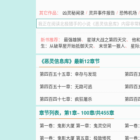
其它作品：
凶灵秘闻录
/
灵异事件报告
/
恐怖机场
/
新书推荐：
最强雄狮
、
星球大战之第四天灾
、
他
生：从破草屋开始抵御天灾
、
末世第一狠人
、
星际
《恶灵信息库》最新12章节
第四百五十五章：幸存与发现
第四百
第四百五十一章：无路可逃
第四百
第四百四十七章：疯狂屠杀
第四百
章节列表，第1章~ 100章/共455章
第一卷：鬼影大厦 第一章：鬼灵空间
第一卷
第一卷：鬼影大厦 第五章：极致惨死
第一卷