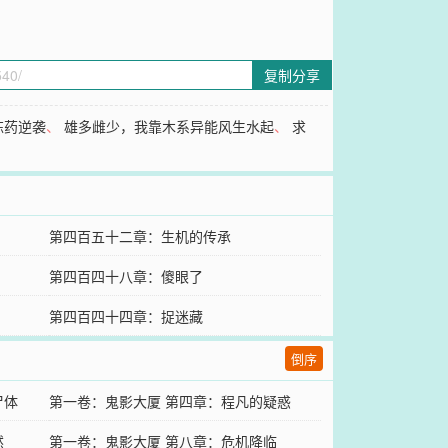
复制分享
炼药逆袭
、
雄多雌少，我靠木系异能风生水起
、
求
第四百五十二章：生机的传承
第四百四十八章：傻眼了
第四百四十四章：捉迷藏
倒序
尸体
第一卷：鬼影大厦 第四章：程凡的疑惑
然
第一卷：鬼影大厦 第八章：危机降临