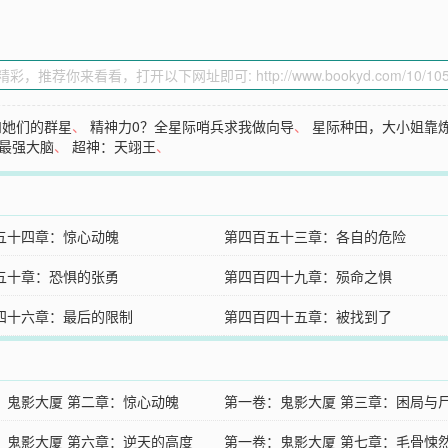
和她们的群星
、
精神力0？全星际哨兵求我做向导
、
星际种田，大小姐靠
最强大脑
、
超神：天翊王
、
五十四章：惊心动魄
第四百五十三章：各自的危险
五十章：恐惧的张勇
第四百四十九章：殒命之惧
四十六章：最后的限制
第四百四十五章：被找到了
：鬼影大厦 第二章：惊心动魄
第一卷：鬼影大厦 第三章：困局与
：鬼影大厦 第六章：逆天的高度
第一卷：鬼影大厦 第七章：毛骨悚