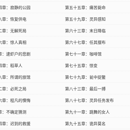
四章：寂静的公园
第五十五章：痛苦毙命
八章：恢复供电
第五十九章：灵异感知
二章：无解死局
第六十三章：末日降临
六章：惊人真相
第六十七章：任其摆布
章：逮虾户的悲剧
第七十一章：咖啡馆
四章：稻草人
第七十五章：惊变
八章：所谓的旅馆
第七十九章：瓮中捉鳖
二章：必死之局
第八十三章：最后一搏
六章：程凡的懊悔
第八十七章：灵异任务发布
章：不确定猜测
第九十一章：跳舞的女人
四章：迟到的救援
第九十五章：诡异莫名