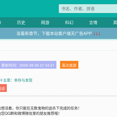
市
历史
网游
科幻
言情
追看新章节，下载本站客户端无广告APP
↓↓↓
更新时间：2026-08-06 21:34:21
直达底部
十五章：幸存与发现
阅读
若想活着，你只能在无数鬼物的追杀下完成的任务！
向您QQ群和微博微信里的朋友推荐哦！