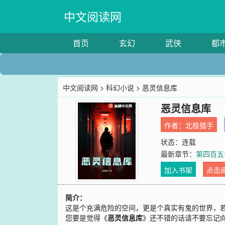
中文阅读网
首页
玄幻
武侠
都
中文阅读网
>
科幻小说
> 恶灵信息库
恶灵信息库
作者：
北极猎手
状态：连载
最新章节：
第四百五
加入书架
点击
简介：
这是个充满危险的空间，更是个真实有鬼的世界，
您要是觉得《
恶灵信息库
》还不错的话请不要忘记