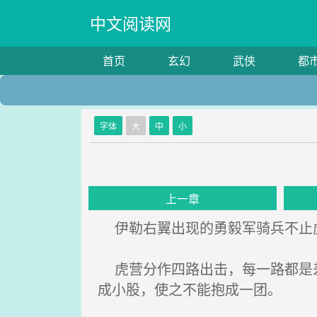
中文阅读网
首页
玄幻
武侠
都
字体
大
中
小
上一章
伊勒右翼出现的勇毅军骑兵不止
虎营分作四路出击，每一路都是差
成小股，使之不能抱成一团。