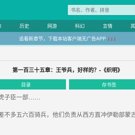
市
历史
网游
科幻
言情
追看新章节，下载本站客户端无广告APP
↓↓↓
第一百三十五章：王爷兵，好样的？-《织明》
目录
存书签
虎子臣一部……
不多五六百骑兵，他们负责从西方直冲伊勒部蒙古