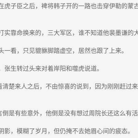
虎子臣之后，裨将韩子开的一路也击穿伊勒的蒙古
实靠命换来的，三大军区，谁不知道他裴墨谦的
一看，只见貔貅脚踏虚空，居然也跟了上来。
，张生转过头来对着岸阳和噬虎说道。
看清楚来人之后，不由惊喜的说到，因为刚刚赶过
言倒是有些意外，他倒是没有想过周院长还这么有活
影，模糊了岁月，但仍掩不去她眉心间的疲态。