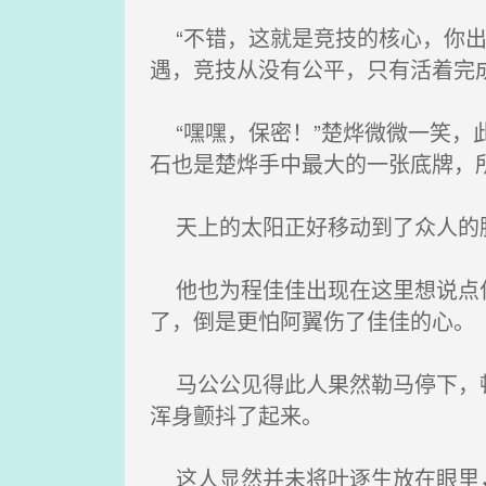
“不错，这就是竞技的核心，你出
遇，竞技从没有公平，只有活着完
“嘿嘿，保密！”楚烨微微一笑，
石也是楚烨手中最大的一张底牌，
天上的太阳正好移动到了众人的脑
他也为程佳佳出现在这里想说点什
了，倒是更怕阿翼伤了佳佳的心。
马公公见得此人果然勒马停下，顿
浑身颤抖了起来。
这人显然并未将叶逐生放在眼里，