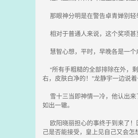
那眼神分明是在警告卓青婵别轻
相对于普通人来说，这个奖项甚
慧智心想，平时，早晚各是一个咸
“所有手粗糙的全部排除在外，剩
右，皮肤白净的！”龙静宇一边说
雪十三当即神情一冷，他认出来了
如出一辙。
欧阳晓丽担心的事终于到来了！因
己是否能接受，皇上见自己又会怎