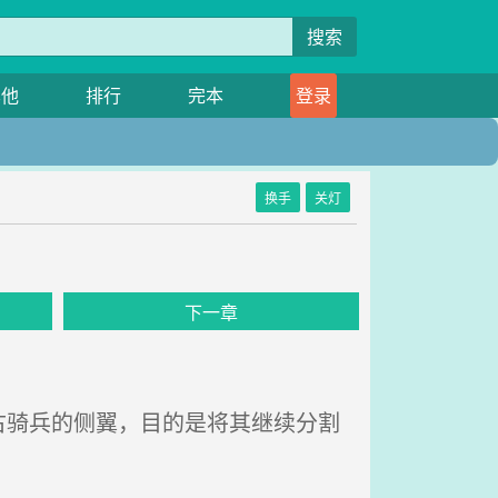
搜索
其他
排行
完本
登录
换手
关灯
下一章
骑兵的侧翼，目的是将其继续分割