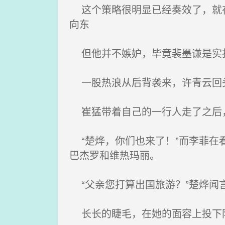
这个策略很明显已经奏效了，就在
向东
但他并不嫉妒，毕竟裴墨谦是实打
一股热浪从后背袭来，许青云回头
崔猛带着自己的一行人走了之后
“楚烨，你们也来了！”而李菲在
巴杰罗和维热玛丽。
“父亲您打算出国旅游？”楚烨闻
长长的睫毛，在她的面容上投下阴