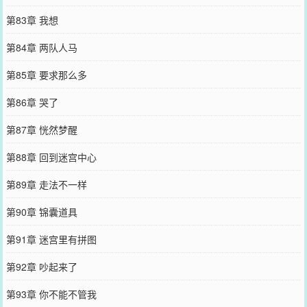
第83章 我想
第84章 两队人马
第85章 要求那么多
第86章 哭了
第87章 恍然梦醒
第88章 回到迷宫中心
第89章 走法不一样
第90章 锦囊道具
第91章 迷宫里有拼图
第92章 吵起来了
第93章 你不能不管我