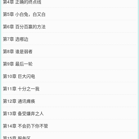
第4章 正确的终点线
第5章 小白兔，白又白
第6章 百分百赢的方法
第7章 选哪边
第8章 谁是弱者
第9章 最后一轮
第10章 巨大闪电
第11章 十分之一我
第12章 通讯瘫痪
第13章 备受嫌弃之人
第14章 不会扔下你不管
第15章 服务区