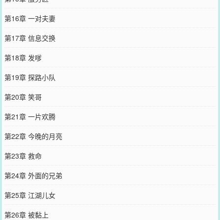
第16章 一对夫妻
第17章 信息交换
第18章 发嗲
第19章 探路小队
第20章 笑哥
第21章 一片欢腾
第22章 今晚的月亮
第23章 救命
第24章 外面的兄弟
第25章 江湖儿女
第26章 被黏上